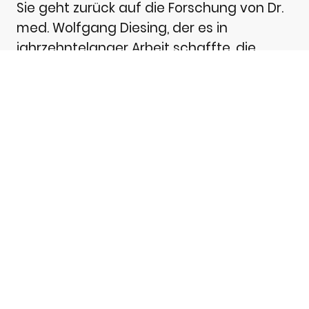
Sie geht zurück auf die Forschung von Dr.
med. Wolfgang Diesing, der es in
jahrzehntelanger Arbeit schaffte, die
Wirkstoffe dieser Gifte so aufzubereiten,
dass sie für den Körper verträglich und
therapeutisch nutzbar wurden.
Durch ein spezielles Verfahren werden die
Gifte bis auf einen minimalen Restanteil
von Eiweißen befreit. So bleiben die
wertvollen Enzymkomplexe erhalten, die in
ihrer natürlichen Form vielfältige,
regulierende Prozesse im Organismus
unterstützen können – ohne toxische oder
allergene Wirkung.