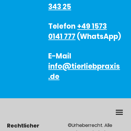
343 25
Telefon
+49 1573
0141 777
(WhatsApp)
E-Mail
info@tierliebpraxis
.de
Rechtlicher
©Urheberrecht. Alle