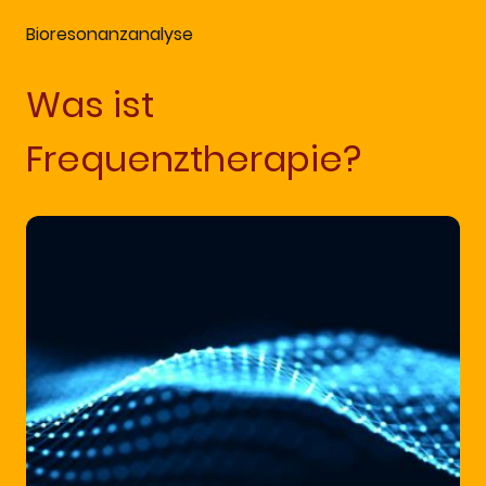
Bioresonanzanalyse
Was ist
Frequenztherapie?